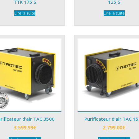
TTK 175 S
125 S
Lire la suite
Lire la suite
rificateur d’air TAC 3500
Purificateur d’air TAC 1
3,599.99
€
2,799.00
€