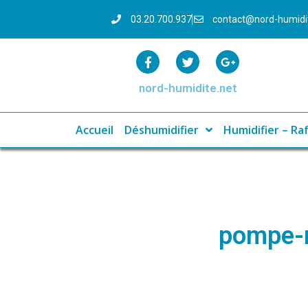
03.20.700.937
contact@nord-humid
nord-humidite.net
Accueil
Déshumidifier
Humidifier – Raf
pompe-r