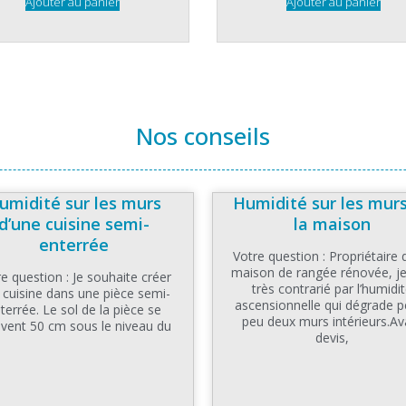
Ajouter au panier
Ajouter au panier
Nos conseils
umidité sur les murs
Humidité sur les mur
d’une cuisine semi-
la maison
enterrée
Votre question : Propriétaire 
maison de rangée rénovée, je
e question : Je souhaite créer
très contrarié par l’humidi
 cuisine dans une pièce semi-
ascensionnelle qui dégrade p
terrée. Le sol de la pièce se
peu deux murs intérieurs.Av
uvent 50 cm sous le niveau du
devis,