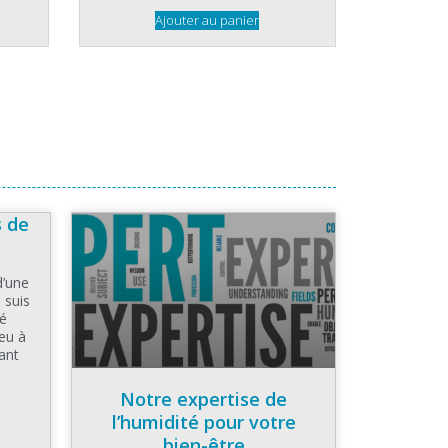
Ajouter au panier
s de
d’une
 suis
té
eu à
ant
Notre expertise de
l’humidité pour votre
bien-être