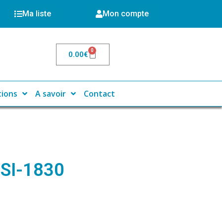
Ma liste
Mon compte
0
0.00
€
tions
A savoir
Contact
-SI-1830