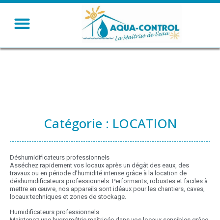
Humidifier – Rafraichir
Ventiler – Chauffer
Catégorie : LOCATION
Déshumidificateurs professionnels
Asséchez rapidement vos locaux après un dégât des eaux, des
travaux ou en période d’humidité intense grâce à la location de
déshumidificateurs professionnels. Performants, robustes et faciles à
mettre en œuvre, nos appareils sont idéaux pour les chantiers, caves,
locaux techniques et zones de stockage.
Humidificateurs professionnels
Maintenez une hygrométrie maîtrisée dans vos locaux sensibles grâce