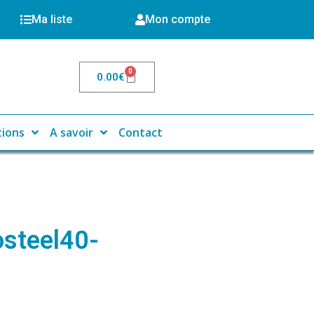
Ma liste
Mon compte
0
0.00
€
tions
A savoir
Contact
osteel40-