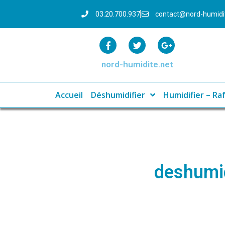
03.20.700.937
contact@nord-humid
nord-humidite.net
Accueil
Déshumidifier
Humidifier – Raf
deshumid