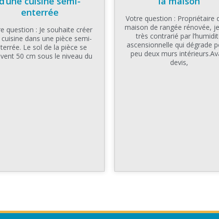
d’une cuisine semi-
la maison
enterrée
Votre question : Propriétaire 
maison de rangée rénovée, je
e question : Je souhaite créer
très contrarié par l’humidi
 cuisine dans une pièce semi-
ascensionnelle qui dégrade p
terrée. Le sol de la pièce se
peu deux murs intérieurs.Av
uvent 50 cm sous le niveau du
devis,