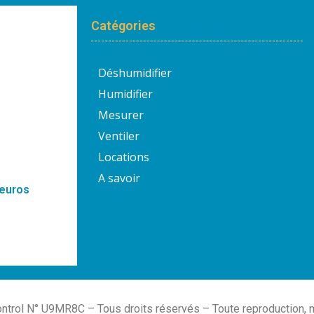
Catégories
Déshumidifier
Humidifier
Mesurer
Ventiler
Locations
A savoir
 euros
trol N° U9MR8C – Tous droits réservés – Toute reproduction, mêm