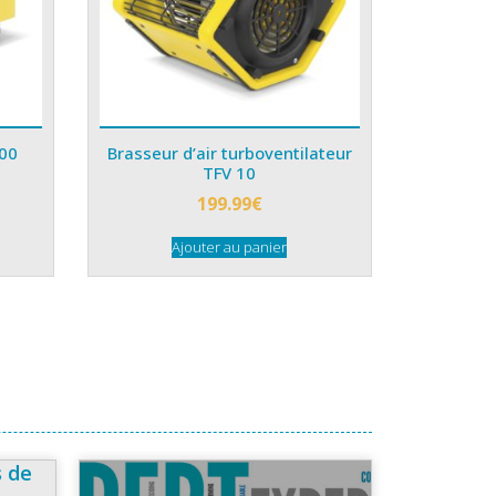
500
Brasseur d’air turboventilateur
TFV 10
199.99
€
Ajouter au panier
s de