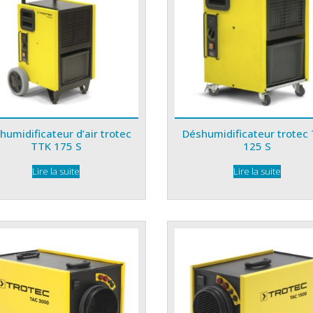
humidificateur d’air trotec
Déshumidificateur trotec
TTK 175 S
125 S
Lire la suite
Lire la suite