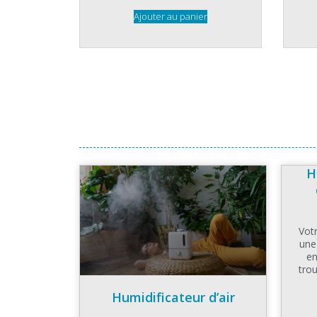
Ajouter au panier
H
Votr
une
en
tro
Humidificateur d’air