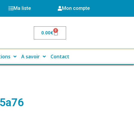
Ma liste
Mon compte
0
0.00
€
tions
A savoir
Contact
5a76