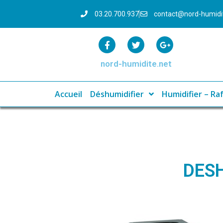
03.20.700.937
contact@nord-humid
nord-humidite.net
Accueil
Déshumidifier
Humidifier – Raf
DES