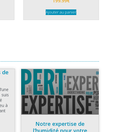
199.99
€
Ajouter au panier
s de
d’une
 suis
té
eu à
ant
Notre expertise de
l’humidité pour votre