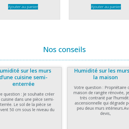
Ajouter au panier
Ajouter au panier
Nos conseils
umidité sur les murs
Humidité sur les mur
d’une cuisine semi-
la maison
enterrée
Votre question : Propriétaire 
maison de rangée rénovée, je
e question : Je souhaite créer
très contrarié par l’humidi
 cuisine dans une pièce semi-
ascensionnelle qui dégrade p
terrée. Le sol de la pièce se
peu deux murs intérieurs.Av
uvent 50 cm sous le niveau du
devis,