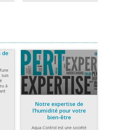
s de
d’une
 suis
té
eu à
ant
Notre expertise de
l’humidité pour votre
bien-être
Aqua-Control est une société