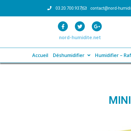
03.20.700.937
contact@nord-humid
nord-humidite.net
Accueil
Déshumidifier
Humidifier – Raf
MIN