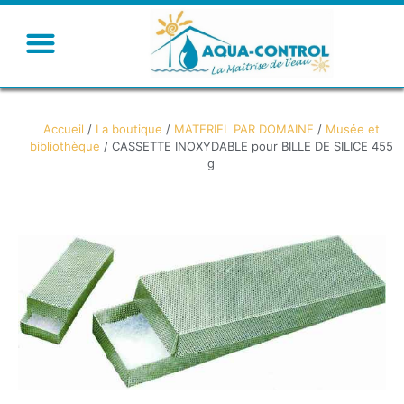
Humidifier – Rafraichir
Ventiler – Chauffer
Accueil
/
La boutique
/
MATERIEL PAR DOMAINE
/
Musée et
bibliothèque
/ CASSETTE INOXYDABLE pour BILLE DE SILICE 455
g