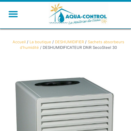
Humidifier – Rafraichir
Ventiler – Chauffer
Accueil
/
La boutique
/
DESHUMIDIFIER
/
Sachets absorbeurs
d'humidité
/ DESHUMIDIFICATEUR D’AIR SecoSteel 30