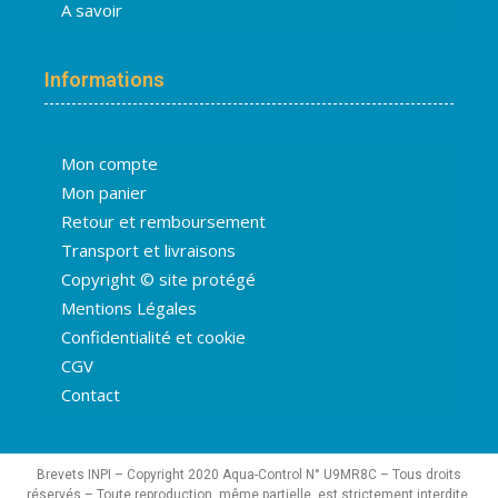
A savoir
Informations
Mon compte
Mon panier
Retour et remboursement
Transport et livraisons
Copyright © site protégé
Mentions Légales
Confidentialité et cookie
CGV
Contact
Brevets INPI – Copyright 2020 Aqua-Control N° U9MR8C – Tous droits
réservés – Toute reproduction, même partielle, est strictement interdite.