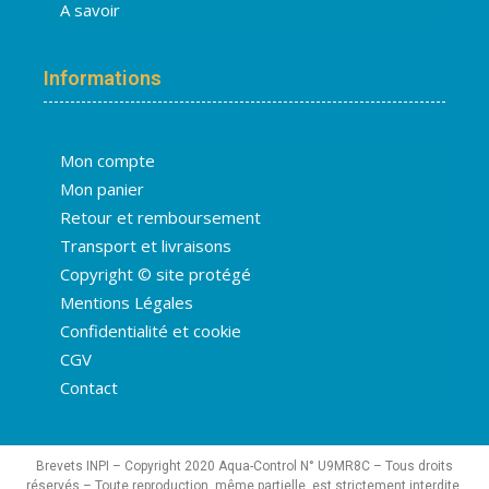
A savoir
Informations
Mon compte
Mon panier
Retour et remboursement
Transport et livraisons
Copyright © site protégé
Mentions Légales
Confidentialité et cookie
CGV
Contact
Brevets INPI – Copyright 2020 Aqua-Control N° U9MR8C – Tous droits
réservés – Toute reproduction, même partielle, est strictement interdite.