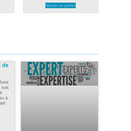
Ajouter au panier
s de
d’une
 suis
té
eu à
ant