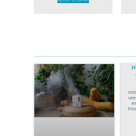
H
Votr
une
en
tro