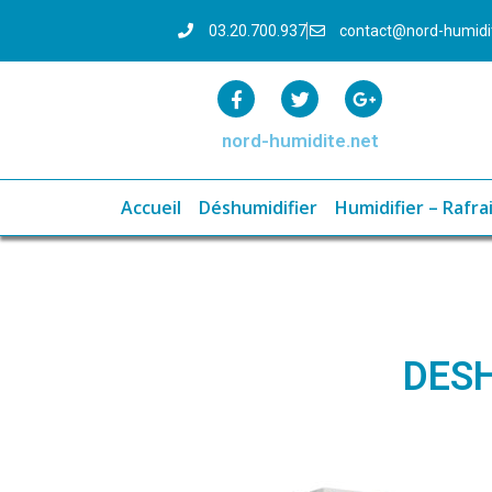
03.20.700.937
contact@nord-humid
nord-humidite.net
Accueil
Déshumidifier
Humidifier – Rafrai
DES