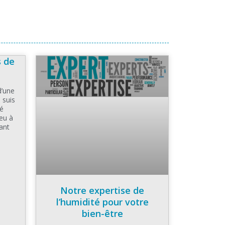
s de
d’une
 suis
té
eu à
ant
Notre expertise de
l’humidité pour votre
bien-être