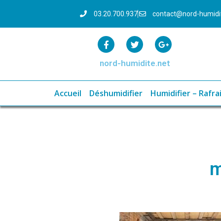
03.20.700.937
contact@nord-humid
nord-humidite.net
Accueil
Déshumidifier
Humidifier – Rafrai
m