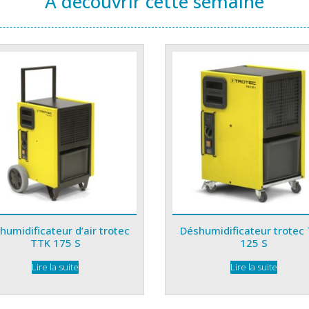
A découvrir cette semaine
humidificateur d’air trotec
Déshumidificateur trotec
TTK 175 S
125 S
Lire la suite
Lire la suite