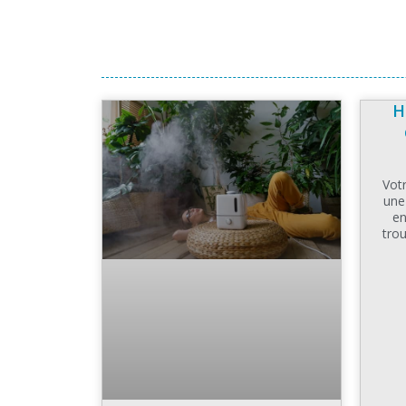
H
Votr
une
en
tro