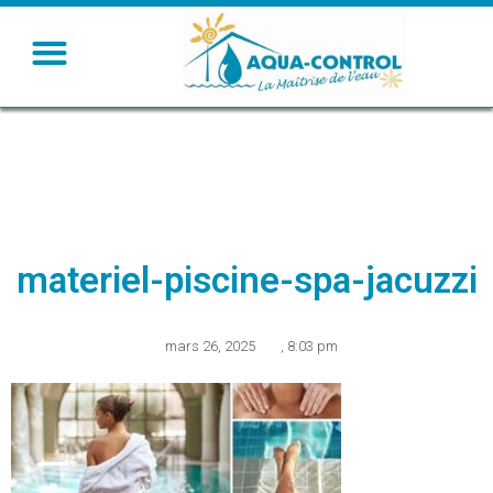
Humidifier – Rafraichir
Ventiler – Chauffer
materiel-piscine-spa-jacuzzi
mars 26, 2025
,
8:03 pm