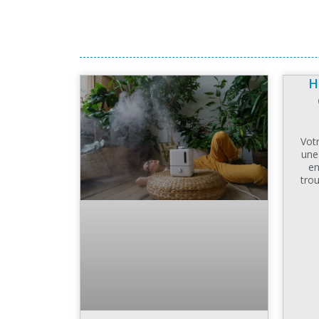
H
Votr
une
en
tro