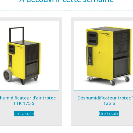
humidificateur d’air trotec
Déshumidificateur trotec
TTK 175 S
125 S
Lire la suite
Lire la suite