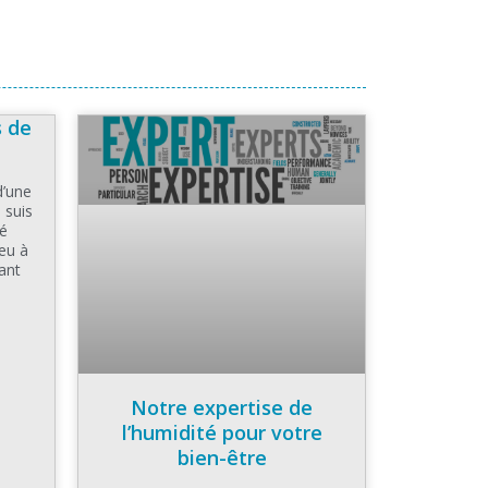
s de
d’une
 suis
té
eu à
ant
Notre expertise de
l’humidité pour votre
bien-être