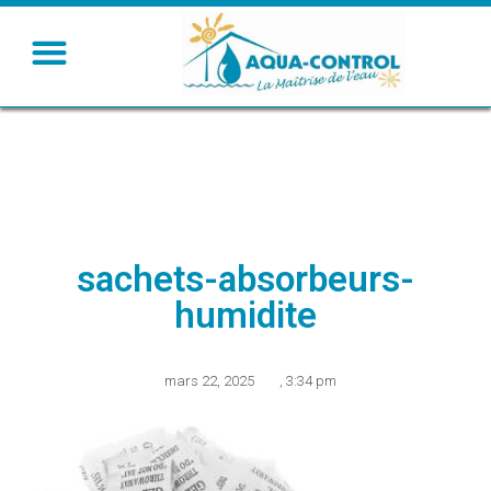
Humidifier – Rafraichir
Ventiler – Chauffer
sachets-absorbeurs-
humidite
mars 22, 2025
,
3:34 pm