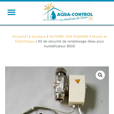
Humidifier – Rafraichir
Ventiler – Chauffer
Accueil
/
La boutique
/
MATERIEL PAR DOMAINE
/
Musée et
bibliothèque
/ Kit de sécurité de remplissage d’eau pour
humidifcateur B500